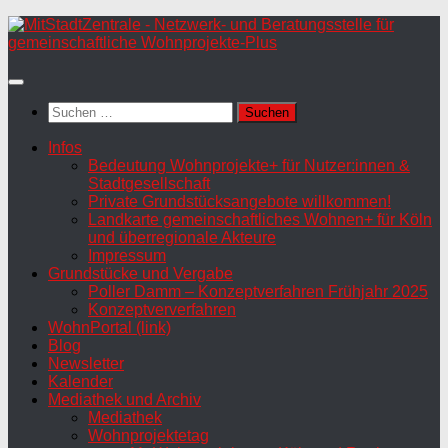
Zum
Inhalt
springen
Suchen
nach:
Infos
Bedeutung Wohnprojekte+ für Nutzer:innen &
Stadtgesellschaft
Private Grundstücksangebote willkommen!
Landkarte gemeinschaftliches Wohnen+ für Köln
und überregionale Akteure
Impressum
Grundstücke und Vergabe
Poller Damm – Konzeptverfahren Frühjahr 2025
Konzeptververfahren
WohnPortal (link)
Blog
Newsletter
Kalender
Mediathek und Archiv
Mediathek
Wohnprojektetag