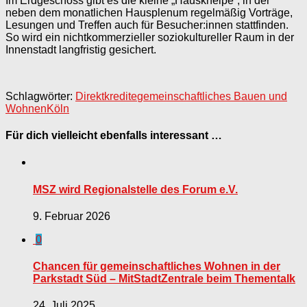
Im Erdgeschoss gibt es die kleine „Hauskneipe“, in der
neben dem monatlichen Hausplenum regelmäßig Vorträge,
Lesungen und Treffen auch für Besucher:innen stattfinden.
So wird ein nichtkommerzieller soziokultureller Raum in der
Innenstadt langfristig gesichert.
Schlagwörter:
Direktkredite
gemeinschaftliches Bauen und
Wohnen
Köln
Für dich vielleicht ebenfalls interessant …
MSZ wird Regionalstelle des Forum e.V.
9. Februar 2026
0
Chancen für gemeinschaftliches Wohnen in der
Parkstadt Süd – MitStadtZentrale beim Thementalk
24. Juli 2025