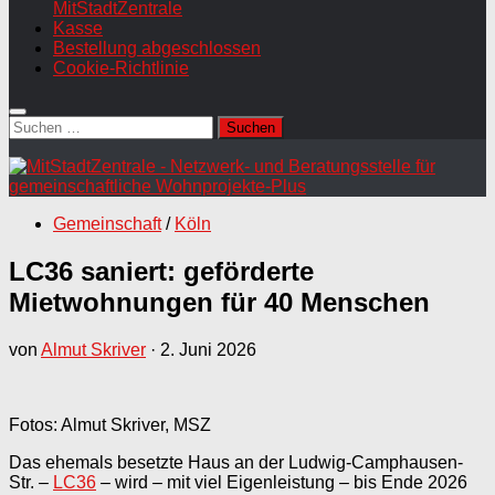
MitStadtZentrale
Kasse
Bestellung abgeschlossen
Cookie-Richtlinie
Suchen
nach:
Gemeinschaft
/
Köln
LC36 saniert: geförderte
Mietwohnungen für 40 Menschen
von
Almut Skriver
·
2. Juni 2026
Fotos: Almut Skriver, MSZ
Das ehemals besetzte Haus an der Ludwig-Camphausen-
Str. –
LC36
– wird – mit viel Eigenleistung – bis Ende 2026