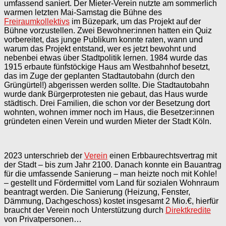
umfassend saniert. Der Mieter-Verein nutzte am sommerlich
warmen letzten Mai-Samstag die Bühne des
Freiraumkollektivs
im Büzepark, um das Projekt auf der
Bühne vorzustellen. Zwei Bewohner:innen hatten ein Quiz
vorbereitet, das junge Publikum konnte raten, wann und
warum das Projekt entstand, wer es jetzt bewohnt und
nebenbei etwas über Stadtpolitik lernen. 1984 wurde das
1915 erbaute fünfstöckige Haus am Westbahnhof besetzt,
das im Zuge der geplanten Stadtautobahn (durch den
Grüngürtel!) abgerissen werden sollte. Die Stadtautobahn
wurde dank Bürgerprotesten nie gebaut, das Haus wurde
städtisch. Drei Familien, die schon vor der Besetzung dort
wohnten, wohnen immer noch im Haus, die Besetzer:innen
gründeten einen Verein und wurden Mieter der Stadt Köln.
2023 unterschrieb der
Verein
einen Erbbaurechtsvertrag mit
der Stadt – bis zum Jahr 2100. Danach konnte ein Bauantrag
für die umfassende Sanierung – man heizte noch mit Kohle!
– gestellt und Fördermittel vom Land für sozialen Wohnraum
beantragt werden. Die Sanierung (Heizung, Fenster,
Dämmung, Dachgeschoss) kostet insgesamt 2 Mio.€, hierfür
braucht der Verein noch Unterstützung durch
Direktkredite
von Privatpersonen…