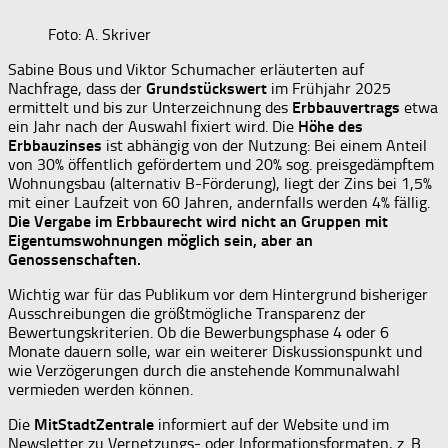
Foto: A. Skriver
Sabine Bous und Viktor Schumacher erläuterten auf
Nachfrage, dass der
Grundstückswert
im Frühjahr 2025
ermittelt und bis zur Unterzeichnung des
Erbbauvertrags
etwa
ein Jahr nach der Auswahl fixiert wird. Die
Höhe des
Erbbauzinses
ist abhängig von der Nutzung: Bei einem Anteil
von 30% öffentlich gefördertem und 20% sog. preisgedämpftem
Wohnungsbau (alternativ B-Förderung), liegt der Zins bei 1,5%
mit einer Laufzeit von 60 Jahren, andernfalls werden 4% fällig.
Die Vergabe im Erbbaurecht wird nicht an Gruppen mit
Eigentumswohnungen möglich sein, aber an
Genossenschaften.
Wichtig war für das Publikum vor dem Hintergrund bisheriger
Ausschreibungen die größtmögliche Transparenz der
Bewertungskriterien. Ob die Bewerbungsphase 4 oder 6
Monate dauern solle, war ein weiterer Diskussionspunkt und
wie Verzögerungen durch die anstehende Kommunalwahl
vermieden werden können.
Die
MitStadtZentrale
informiert auf der Website und im
Newsletter zu Vernetzungs- oder Informationsformaten, z. B.