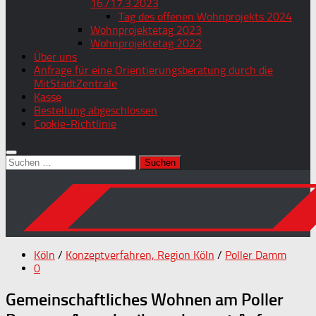
16./17.3.2023
Tag des offenen Wohnprojekts 2024
Wohnprojektetag 2023
Wohnprojektetag 2022
Über uns
Anfrage für eine Orientierungsberatung durch die
MitStadtZentrale
Kasse
Bestellung abgeschlossen
Cookie-Richtlinie
Suchen
nach:
Köln
/
Konzeptverfahren, Region Köln
/
Poller Damm
0
Gemeinschaftliches Wohnen am Poller