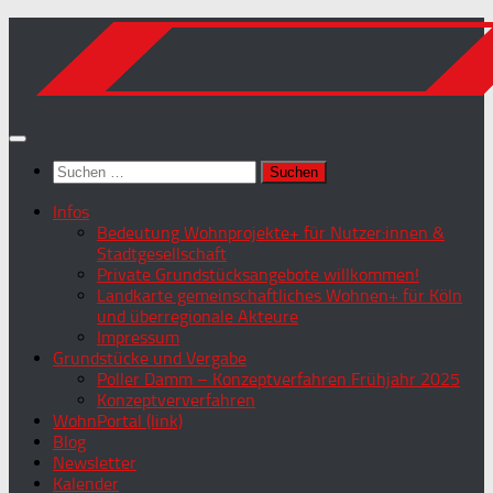
Zum
Inhalt
springen
Suchen
nach:
Infos
Bedeutung Wohnprojekte+ für Nutzer:innen &
Stadtgesellschaft
Private Grundstücksangebote willkommen!
Landkarte gemeinschaftliches Wohnen+ für Köln
und überregionale Akteure
Impressum
Grundstücke und Vergabe
Poller Damm – Konzeptverfahren Frühjahr 2025
Konzeptververfahren
WohnPortal (link)
Blog
Newsletter
Kalender