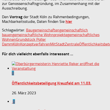
zur Genossenschaftsgründung, im Zusammenhang mit der
Ausschreibung.
Den
Vortrag
der Stadt Köln zu Rahmenbedingungen,
Machbarkeitsstudie, Daten finden Sie
hier
Schlagwörter:
Baugemeinschaften
gemeinschaftlich
bauen
gemeinschaftliche Wohnprojekte
gemeinschaftliches
Wohnen
Grundstück Poller
Damm
Köln
Konzeptverfahren
MitStadtZentrale
Öffentlichkeitsbet
Für dich vielleicht ebenfalls interessant …
0
Öffentlichkeitsbeteiligung Kreuzfeld am 11.03.
26. März 2023
0