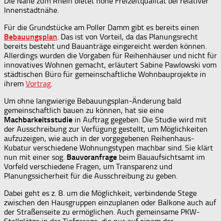
Die Nähe zum Rhein bietet hohe Freizeitqualität bei relativer
Innenstadtnähe.
Für die Grundstücke am Poller Damm gibt es bereits einen
Bebauungsplan
. Das ist von Vorteil, da das Planungsrecht
bereits besteht und Bauanträge eingereicht werden können.
Allerdings wurden die Vorgaben für Reihenhäuser und nicht für
innovatives Wohnen gemacht, erläutert Sabine Pawlowski vom
städtischen Büro für gemeinschaftliche Wohnbauprojekte in
ihrem
Vortrag
.
Um ohne langwierige Bebauungsplan-Änderung bald
gemeinschaftlich bauen zu können, hat sie eine
Machbarkeitsstudie
in Auftrag gegeben. Die Studie wird mit
der Ausschreibung zur Verfügung gestellt, um Möglichkeiten
aufzuzeigen, wie auch in der vorgegebenen Reihenhaus-
Kubatur verschiedene Wohnungstypen machbar sind. Sie klärt
nun mit einer sog.
Bauvoranfrage
beim Bauaufsichtsamt im
Vorfeld verschiedene Fragen, um Transparenz und
Planungssicherheit für die Ausschreibung zu geben.
Dabei geht es z. B. um die Möglichkeit, verbindende Stege
zwischen den Hausgruppen einzuplanen oder Balkone auch auf
der Straßenseite zu ermöglichen. Auch gemeinsame PKW-