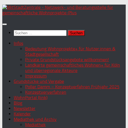
Zum
Inhalt
springen
Suchen
nach:
Infos
Bedeutung Wohnprojekte+ für Nutzer:innen &
Stadtgesellschaft
Private Grundstücksangebote willkommen!
Landkarte gemeinschaftliches Wohnen+ für Köln
und überregionale Akteure
Impressum
Grundstücke und Vergabe
Poller Damm – Konzeptverfahren Frühjahr 2025
Konzeptververfahren
WohnPortal (link)
Blog
Newsletter
Kalender
Mediathek und Archiv
Mediathek