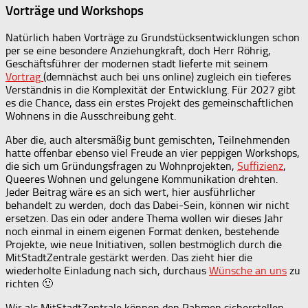
Vorträge und Workshops
Natürlich haben Vorträge zu Grundstücksentwicklungen schon
per se eine besondere Anziehungkraft, doch Herr Röhrig,
Geschäftsführer der modernen stadt lieferte mit seinem
Vortrag
(demnächst auch bei uns online) zugleich ein tieferes
Verständnis in die Komplexität der Entwicklung. Für 2027 gibt
es die Chance, dass ein erstes Projekt des gemeinschaftlichen
Wohnens in die Ausschreibung geht.
Aber die, auch altersmäßig bunt gemischten, Teilnehmenden
hatte offenbar ebenso viel Freude an vier peppigen Workshops,
die sich um Gründungsfragen zu Wohnprojekten,
Suffizienz
,
Queeres Wohnen und gelungene Kommunikation drehten.
Jeder Beitrag wäre es an sich wert, hier ausführlicher
behandelt zu werden, doch das Dabei-Sein, können wir nicht
ersetzen. Das ein oder andere Thema wollen wir dieses Jahr
noch einmal in einem eigenen Format denken, bestehende
Projekte, wie neue Initiativen, sollen bestmöglich durch die
MitStadtZentrale gestärkt werden. Das zieht hier die
wiederholte Einladung nach sich, durchaus
Wünsche an uns
zu
richten 🙂
Wir als MitStadtZentrale können den Rahmen sicherstellen