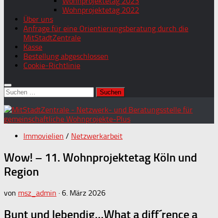
Wohnprojektetag 2023
Wohnprojektetag 2022
Über uns
Anfrage für eine Orientierungsberatung durch die
MitStadtZentrale
Kasse
Bestellung abgeschlossen
Cookie-Richtlinie
Suchen
nach:
Immovielien
/
Netzwerkarbeit
Wow! – 11. Wohnprojektetag Köln und
Region
von
msz_admin
·
6. März 2026
Bunt und lebendig…What a diff´rence a