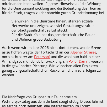
miteinander leben wollen…” gerne. Hinweise auf die Wirkung
für die Quartiersentwicklung und die Bedeutung des Themas
für die Stadt, tragen zu der ohnehin guten Grundstimmung bei:
Sie wirken in die Quartiere hinein, stärken soziale
Netzwerke und zeigen, wie viel Gestaltungskraft in
der Stadtgesellschaft selbst steckt.
Für die Stadt Köln hat das gemeinschaftliche Bauen
und Wohnen große Bedeutung.
Auch wenn wir im Jahr 2026 nicht dort stehen, wo die Szene
es zu hoffen wagte, der Fortschritt an der
Alpener Strasse
,
noch sichtbarer am
Petershof
und die wohl nun bald in einer
Anhandgabe mündende Entwicklung am
Poller Damm
, weisen
in die gewünschte Richtung. Wir wünschen allen Projekten
genug zivilgesellschaftlichen Rückenwind, um zu Erfolgen zu
werden.
(c)
(c)
(c)
(c)
(c)
(c)
(c)
(c)
(c)
(c)
(c)
(c)
(c)
(c)
(c)
(c)
MSZ
Hanna
Hanna
Hanna
Hanna
Hanna
Hanna
MSZ
MSZ
MSZ
MSZ
MSZ
MSZ
MSZ
MSZ
M
–
Tomin
Tomin
Tomin
Tomin
Tomin
Tomin
Die Nachfrage von Gruppen zur Teilnahme am
DH
Wohnprojektetag aus dem Umland steigt stetig. Dieses Jahr ist
Vortrag
es gerade noch gelungen, alle Interessierten im Forum