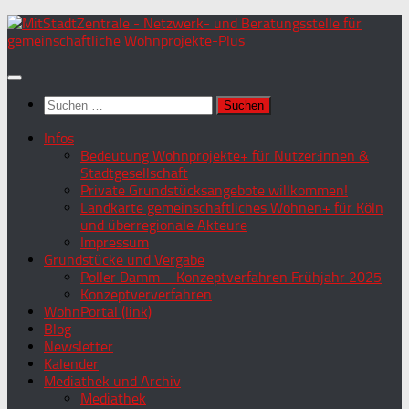
Zum
Inhalt
springen
Suchen
nach:
Infos
Bedeutung Wohnprojekte+ für Nutzer:innen &
Stadtgesellschaft
Private Grundstücksangebote willkommen!
Landkarte gemeinschaftliches Wohnen+ für Köln
und überregionale Akteure
Impressum
Grundstücke und Vergabe
Poller Damm – Konzeptverfahren Frühjahr 2025
Konzeptververfahren
WohnPortal (link)
Blog
Newsletter
Kalender
Mediathek und Archiv
Mediathek