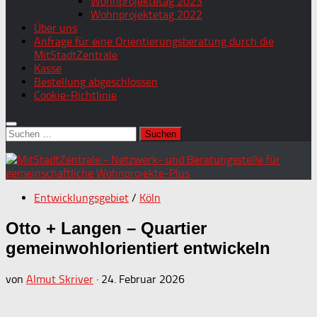
Wohnprojektetag 2023
Wohnprojektetag 2022
Über uns
Anfrage für eine Orientierungsberatung durch die
MitStadtZentrale
Kasse
Bestellung abgeschlossen
Cookie-Richtlinie
Suchen
nach:
Entwicklungsgebiet
/
Köln
Otto + Langen – Quartier
gemeinwohlorientiert entwickeln
von
Almut Skriver
·
24. Februar 2026