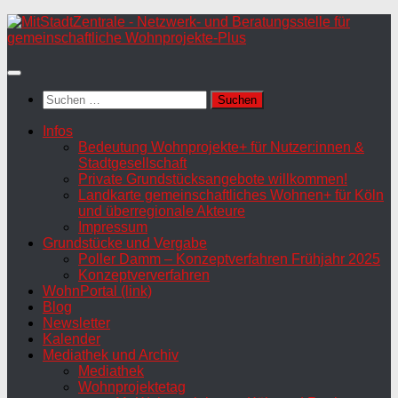
Zum
Inhalt
springen
Suchen
nach:
Infos
Bedeutung Wohnprojekte+ für Nutzer:innen &
Stadtgesellschaft
Private Grundstücksangebote willkommen!
Landkarte gemeinschaftliches Wohnen+ für Köln
und überregionale Akteure
Impressum
Grundstücke und Vergabe
Poller Damm – Konzeptverfahren Frühjahr 2025
Konzeptververfahren
WohnPortal (link)
Blog
Newsletter
Kalender
Mediathek und Archiv
Mediathek
Wohnprojektetag