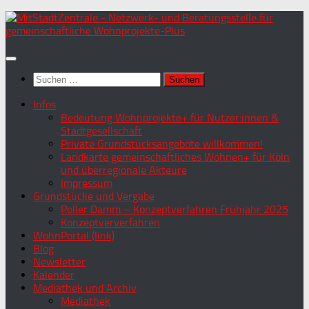
Zum
Inhalt
springen
Suchen
nach:
Infos
Bedeutung Wohnprojekte+ für Nutzer:innen &
Stadtgesellschaft
Private Grundstücksangebote willkommen!
Landkarte gemeinschaftliches Wohnen+ für Köln
und überregionale Akteure
Impressum
Grundstücke und Vergabe
Poller Damm – Konzeptverfahren Frühjahr 2025
Konzeptververfahren
WohnPortal (link)
Blog
Newsletter
Kalender
Mediathek und Archiv
Mediathek