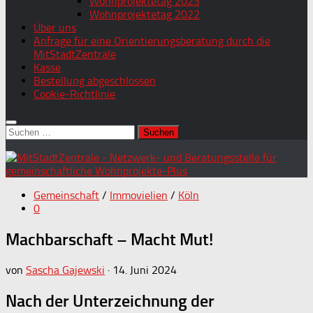
Wohnprojektetag 2023
Wohnprojektetag 2022
Über uns
Anfrage für eine Orientierungsberatung durch die
MitStadtZentrale
Kasse
Bestellung abgeschlossen
Cookie-Richtlinie
Suchen
nach:
Gemeinschaft
/
Immovielien
/
Köln
0
Machbarschaft – Macht Mut!
von
Sascha Gajewski
·
14. Juni 2024
Nach der Unterzeichnung der