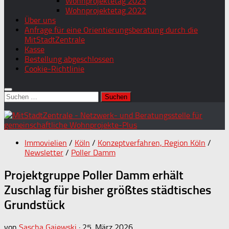
Wohnprojektetag 2023
Wohnprojektetag 2022
Über uns
Anfrage für eine Orientierungsberatung durch die
MitStadtZentrale
Kasse
Bestellung abgeschlossen
Cookie-Richtlinie
Suchen
nach:
Immovielien
/
Köln
/
Konzeptverfahren, Region Köln
/
Newsletter
/
Poller Damm
Projektgruppe Poller Damm erhält
Zuschlag für bisher größtes städtisches
Grundstück
von
Sascha Gajewski
·
25. März 2026