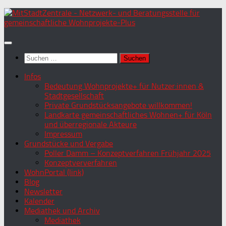
Zum
Inhalt
springen
Suchen
nach:
Infos
Bedeutung Wohnprojekte+ für Nutzer:innen &
Stadtgesellschaft
Private Grundstücksangebote willkommen!
Landkarte gemeinschaftliches Wohnen+ für Köln
und überregionale Akteure
Impressum
Grundstücke und Vergabe
Poller Damm – Konzeptverfahren Frühjahr 2025
Konzeptververfahren
WohnPortal (link)
Blog
Newsletter
Kalender
Mediathek und Archiv
Mediathek