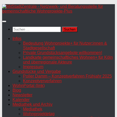
Zum
Inhalt
springen
Suchen
nach:
Infos
Bedeutung Wohnprojekte+ für Nutzer:innen &
Stadtgesellschaft
Private Grundstücksangebote willkommen!
Landkarte gemeinschaftliches Wohnen+ für Köln
und überregionale Akteure
Impressum
Grundstücke und Vergabe
Poller Damm – Konzeptverfahren Frühjahr 2025
Konzeptververfahren
WohnPortal (link)
Blog
Newsletter
Kalender
Mediathek und Archiv
Mediathek
Wohnprojektetag