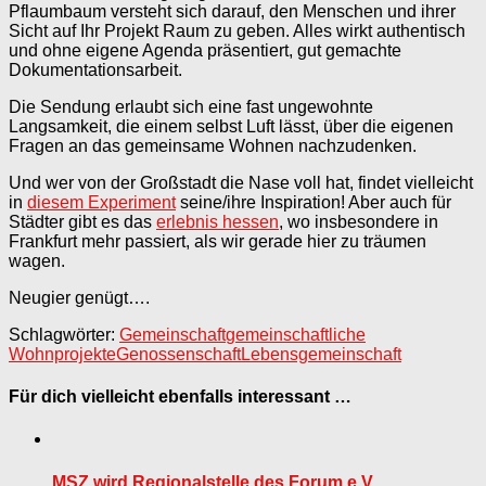
Pflaumbaum versteht sich darauf, den Menschen und ihrer
Sicht auf Ihr Projekt Raum zu geben. Alles wirkt authentisch
und ohne eigene Agenda präsentiert, gut gemachte
Dokumentationsarbeit.
Die Sendung erlaubt sich eine fast ungewohnte
Langsamkeit, die einem selbst Luft lässt, über die eigenen
Fragen an das gemeinsame Wohnen nachzudenken.
Und wer von der Großstadt die Nase voll hat, findet vielleicht
in
diesem Experiment
seine/ihre Inspiration! Aber auch für
Städter gibt es das
erlebnis hessen
, wo insbesondere in
Frankfurt mehr passiert, als wir gerade hier zu träumen
wagen.
Neugier genügt….
Schlagwörter:
Gemeinschaft
gemeinschaftliche
Wohnprojekte
Genossenschaft
Lebensgemeinschaft
Für dich vielleicht ebenfalls interessant …
MSZ wird Regionalstelle des Forum e.V.