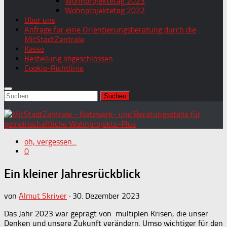
Wohnprojektetag 2023
Wohnprojektetag 2022
Über uns
Anfrage für eine Orientierungsberatung durch die
MitStadtZentrale
Kasse
Bestellung abgeschlossen
Cookie-Richtlinie
Suchen
nach:
oh, vergessen...
0
Ein kleiner Jahresrückblick
von
Almut Skriver
·
30. Dezember 2023
Das Jahr 2023 war geprägt von multiplen Krisen, die unser
Denken und unsere Zukunft verändern. Umso wichtiger für den