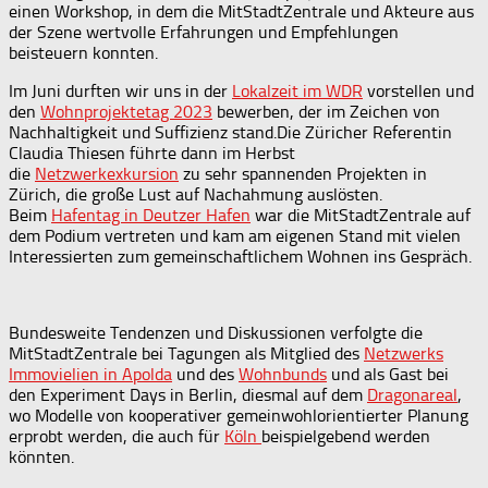
einen Workshop, in dem die MitStadtZentrale und Akteure aus
der Szene wertvolle Erfahrungen und Empfehlungen
beisteuern konnten.
Im Juni durften wir uns in der
Lokalzeit im WDR
vorstellen und
den
Wohnprojektetag 2023
bewerben, der im Zeichen von
Nachhaltigkeit und Suffizienz stand.Die Züricher Referentin
Claudia Thiesen führte dann im Herbst
die
Netzwerkexkursion
zu sehr spannenden Projekten in
Zürich, die große Lust auf Nachahmung auslösten.
Beim
Hafentag in Deutzer Hafen
war die MitStadtZentrale auf
dem Podium vertreten und kam am eigenen Stand mit vielen
Interessierten zum gemeinschaftlichem Wohnen ins Gespräch.
Bundesweite Tendenzen und Diskussionen verfolgte die
MitStadtZentrale bei Tagungen als Mitglied des
Netzwerks
Immovielien in Apolda
und des
Wohnbunds
und als Gast bei
den Experiment Days in Berlin, diesmal auf dem
Dragonareal
,
wo Modelle von kooperativer gemeinwohlorientierter Planung
erprobt werden, die auch für
Köln
beispielgebend werden
könnten.