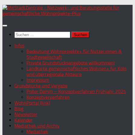
Zum
Inhalt
springen
Suchen
nach:
Infos
Bedeutung Wohnprojekte+ für Nutzer:innen &
Stadtgesellschaft
Private Grundstücksangebote willkommen!
Landkarte gemeinschaftliches Wohnen+ für Köln
und überregionale Akteure
Impressum
Grundstücke und Vergabe
Poller Damm – Konzeptverfahren Frühjahr 2025
Konzeptververfahren
WohnPortal (link)
Blog
Newsletter
Kalender
Mediathek und Archiv
Mediathek